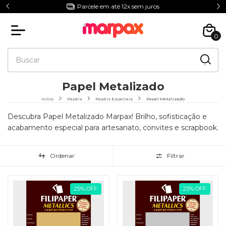
Parcele em até 12x sem juros
0
Papel Metalizado
Início
Papéis
Papéis Especiais
Papel Metalizado
Descubra Papel Metalizado Marpax! Brilho, sofisticação e
acabamento especial para artesanato, convites e scrapbook.
Ordenar
Filtrar
25
%
OFF
25
%
OFF