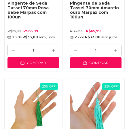
Pingente de Seda
Pingente de Seda
Tassel 70mm Rosa
Tassel 70mm Amarelo
bebê Marpax com
ouro Marpax com
100un
100un
R$87,99
R$65,99
R$87,99
R$65,99
2
x de
R$33,00
sem juros
2
x de
R$33,00
sem juros
COMPRAR
COMPRAR
25
%
OFF
25
%
OFF