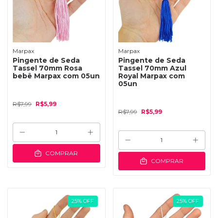
Marpax
Marpax
Pingente de Seda
Pingente de Seda
Tassel 70mm Rosa
Tassel 70mm Azul
bebê Marpax com 05un
Royal Marpax com
05un
R$7,99
R$5,99
R$7,99
R$5,99
COMPRAR
COMPRAR
25
%
OFF
25
%
OFF