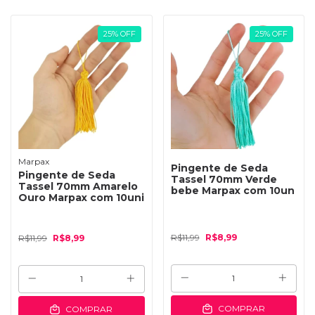
25
%
OFF
25
%
OFF
Marpax
Pingente de Seda
Pingente de Seda
Tassel 70mm Verde
Tassel 70mm Amarelo
bebe Marpax com 10un
Ouro Marpax com 10uni
R$11,99
R$8,99
R$11,99
R$8,99
COMPRAR
COMPRAR