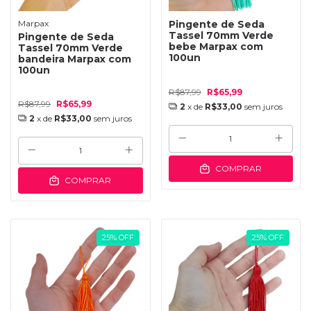
Marpax
Pingente de Seda
Tassel 70mm Verde
Pingente de Seda
bebe Marpax com
Tassel 70mm Verde
100un
bandeira Marpax com
100un
R$87,99
R$65,99
R$87,99
R$65,99
2
x de
R$33,00
sem juros
2
x de
R$33,00
sem juros
COMPRAR
COMPRAR
25
%
OFF
25
%
OFF