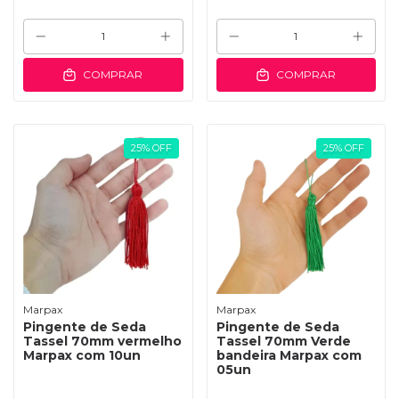
COMPRAR
COMPRAR
25
%
OFF
25
%
OFF
Marpax
Marpax
Pingente de Seda
Pingente de Seda
Tassel 70mm vermelho
Tassel 70mm Verde
Marpax com 10un
bandeira Marpax com
05un