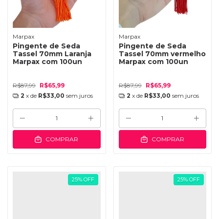
Marpax
Marpax
Pingente de Seda
Pingente de Seda
Tassel 70mm Laranja
Tassel 70mm vermelho
Marpax com 100un
Marpax com 100un
R$87,99
R$65,99
R$87,99
R$65,99
2
x de
R$33,00
sem juros
2
x de
R$33,00
sem juros
COMPRAR
COMPRAR
25
%
OFF
25
%
OFF