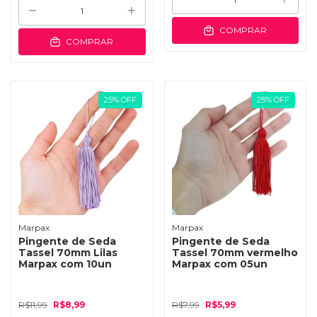
COMPRAR
COMPRAR
25
%
OFF
25
%
OFF
Marpax
Marpax
Pingente de Seda
Pingente de Seda
Tassel 70mm Lilas
Tassel 70mm vermelho
Marpax com 10un
Marpax com 05un
R$11,99
R$8,99
R$7,99
R$5,99