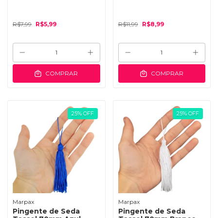
R$7,99
R$5,99
R$11,99
R$8,99
COMPRAR
COMPRAR
25
%
OFF
25
%
OFF
Marpax
Marpax
Pingente de Seda
Pingente de Seda