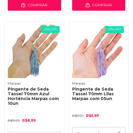
COMPRAR
COMPRAR
25
%
OFF
25
%
OFF
Marpax
Marpax
Pingente de Seda
Pingente de Seda
Tassel 70mm Azul
Tassel 70mm Lilas
Hortência Marpax com
Marpax com 05un
10un
R$7,99
R$5,99
R$11,99
R$8,99