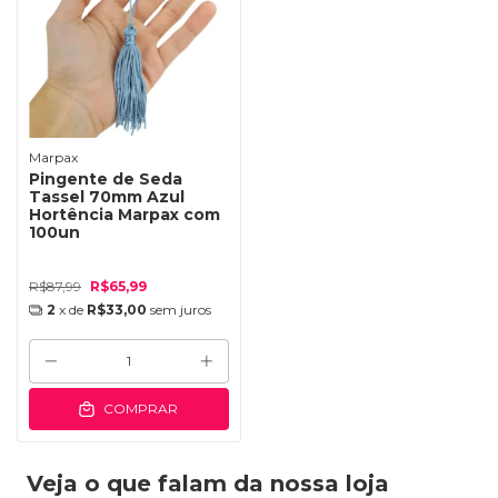
Marpax
Pingente de Seda
Tassel 70mm Azul
Hortência Marpax com
100un
R$87,99
R$65,99
2
x de
R$33,00
sem juros
COMPRAR
Veja o que falam da nossa loja