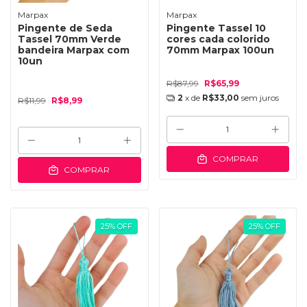
Marpax
Marpax
Pingente de Seda
Pingente Tassel 10
Tassel 70mm Verde
cores cada colorido
bandeira Marpax com
70mm Marpax 100un
10un
R$87,99
R$65,99
2
x de
R$33,00
sem juros
R$11,99
R$8,99
COMPRAR
COMPRAR
25
%
OFF
25
%
OFF