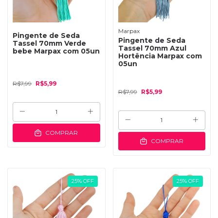
Marpax
Pingente de Seda
Pingente de Seda
Tassel 70mm Verde
Tassel 70mm Azul
bebe Marpax com 05un
Hortência Marpax com
05un
R$7,99
R$5,99
R$7,99
R$5,99
COMPRAR
COMPRAR
25
%
OFF
25
%
OFF