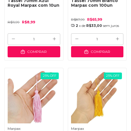
Tassel 70mm Azul
Tassel 70mm Branco
Royal Marpax com 10un
Marpax com 100un
R$87,99
R$65,99
R$11,99
R$8,99
2
x de
R$33,00
sem juros
COMPRAR
COMPRAR
25
%
OFF
25
%
OFF
Marpax
Marpax