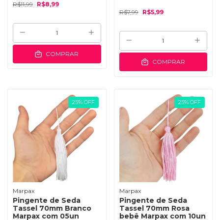
R$11,99
R$8,99
R$7,99
R$5,99
COMPRAR
COMPRAR
25
%
OFF
25
%
OFF
Marpax
Marpax
Pingente de Seda
Pingente de Seda
Tassel 70mm Branco
Tassel 70mm Rosa
Marpax com 05un
bebê Marpax com 10un