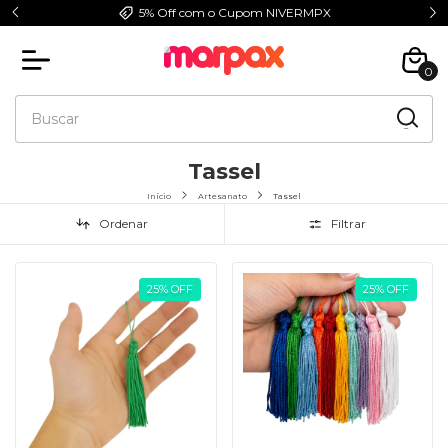
5% Off com o Cupom NIVERMPX
0
Tassel
Início
Artesanato
Tassel
Ordenar
Filtrar
25
%
OFF
25
%
OFF