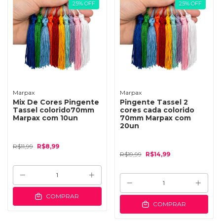
25
%
OFF
25
%
OFF
Marpax
Marpax
Mix De Cores Pingente
Pingente Tassel 2
Tassel colorido70mm
cores cada colorido
Marpax com 10un
70mm Marpax com
20un
R$11,99
R$8,99
R$19,99
R$14,99
COMPRAR
COMPRAR