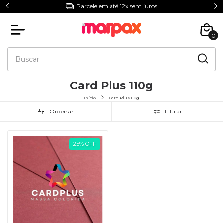
Parcele em até 12x sem juros
0
Card Plus 110g
Início
Card Plus 110g
Ordenar
Filtrar
25
%
OFF