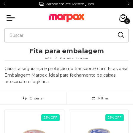
Parcele em até 12x sem juros
0
Fita para embalagem
Início
Fita para embalagem
Garanta segurança e proteção no transporte com Fitas para
Embalagem Marpax. Ideal para fechamento de caixas,
artesanato e logística.
Ordenar
Filtrar
25
%
OFF
25
%
OFF