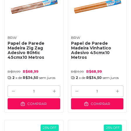
BRW
BRW
Papel de Parede
Papel de Parede
Madeira Zig Zag
Madeira Vinhatico
Adesivo 80Mic
Adesivo 45cmx10
45cmx10 Metros
Metros
R$91,99
R$68,99
R$91,99
R$68,99
2
x de
R$34,50
sem juros
2
x de
R$34,50
sem juros
COMPRAR
COMPRAR
25
%
OFF
25
%
OFF