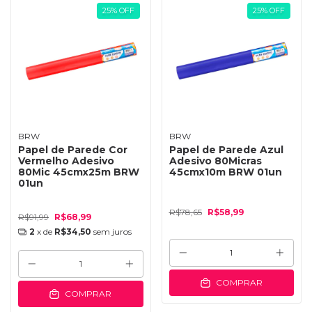
25
%
OFF
25
%
OFF
BRW
BRW
Papel de Parede Cor
Papel de Parede Azul
Vermelho Adesivo
Adesivo 80Micras
80Mic 45cmx25m BRW
45cmx10m BRW 01un
01un
R$78,65
R$58,99
R$91,99
R$68,99
2
x de
R$34,50
sem juros
COMPRAR
COMPRAR