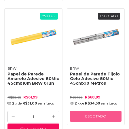
25
%
OFF
ESGOTADO
BRW
BRW
Papel de Parede
Papel de Parede Tijolo
Amarelo Adesivo 80Mic
Gelo Adesivo 80Mic
45cmx10m BRW 01un
45cmx10 Metros
R$82,65
R$61,99
R$91,99
R$68,99
2
x de
R$31,00
sem juros
2
x de
R$34,50
sem juros
ESGOTADO
COMPRAR