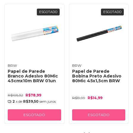
ESGOTADO
ESGOTADO
BRW
BRW
Papel de Parede
Papel de Parede
Branco Adesivo 80Mic
Bobina Preto Adesivo
45cmx10m BRW 01un
80Mic 45x1,5cm BRW
R$105,32
R$78,99
R$19,99
R$14,99
2
x de
R$39,50
sem juros
ESGOTADO
ESGOTADO