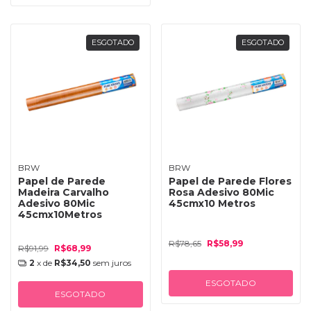
ESGOTADO
ESGOTADO
BRW
BRW
Papel de Parede
Papel de Parede Flores
Madeira Carvalho
Rosa Adesivo 80Mic
Adesivo 80Mic
45cmx10 Metros
45cmx10Metros
R$78,65
R$58,99
R$91,99
R$68,99
2
x de
R$34,50
sem juros
ESGOTADO
ESGOTADO