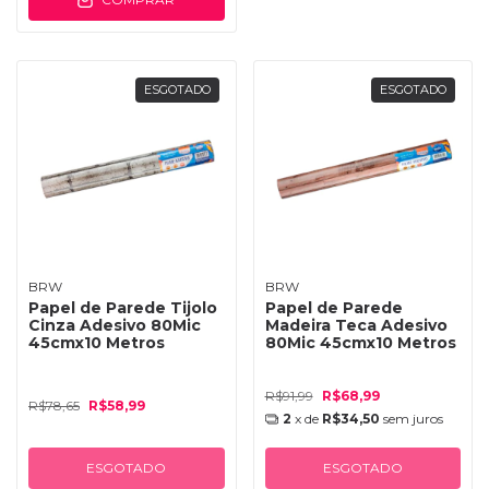
ESGOTADO
ESGOTADO
BRW
BRW
Papel de Parede Tijolo
Papel de Parede
Cinza Adesivo 80Mic
Madeira Teca Adesivo
45cmx10 Metros
80Mic 45cmx10 Metros
R$91,99
R$68,99
R$78,65
R$58,99
2
x de
R$34,50
sem juros
ESGOTADO
ESGOTADO