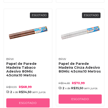
ESGOTADO
ESGOTADO
BRW
BRW
Papel de Parede
Papel de Parede
Madeira Tabaco
Madeira Cinza Adesivo
Adesivo 80Mic
80Mic 45cmx10 Metros
45cmx10 Metros
R$94,65
R$70,99
R$91,99
R$68,99
2
x de
R$35,50
sem juros
2
x de
R$34,50
sem juros
ESGOTADO
ESGOTADO