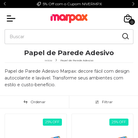
5% Off com o Cupom NIVERMPX
0
Papel de Parede Adesivo
Início
Papel de Parede Adesivo
Papel de Parede Adesivo Marpax: decore fácil com design
autocolante e lavável. Transforme seus ambientes com
estilo e custo-benefício.
Ordenar
Filtrar
25
%
OFF
25
%
OFF