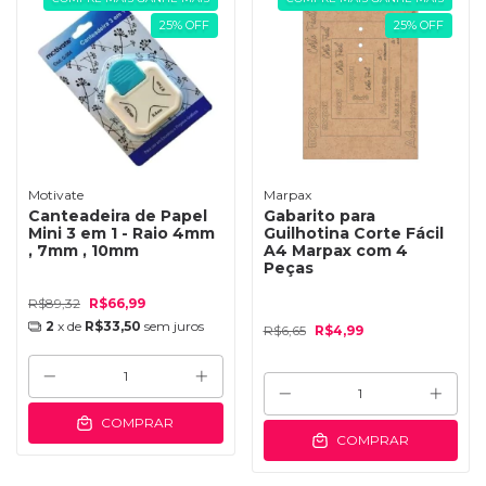
25
%
OFF
25
%
OFF
Motivate
Marpax
Canteadeira de Papel
Gabarito para
Mini 3 em 1 - Raio 4mm
Guilhotina Corte Fácil
, 7mm , 10mm
A4 Marpax com 4
Peças
R$89,32
R$66,99
2
x de
R$33,50
sem juros
R$6,65
R$4,99
COMPRAR
COMPRAR