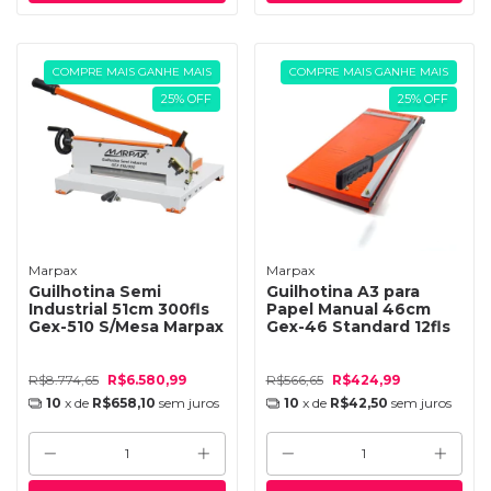
COMPRE MAIS GANHE MAIS
COMPRE MAIS GANHE MAIS
25
%
OFF
25
%
OFF
Marpax
Marpax
Guilhotina Semi
Guilhotina A3 para
Industrial 51cm 300fls
Papel Manual 46cm
Gex-510 S/Mesa Marpax
Gex-46 Standard 12fls
R$8.774,65
R$6.580,99
R$566,65
R$424,99
10
x de
R$658,10
sem juros
10
x de
R$42,50
sem juros