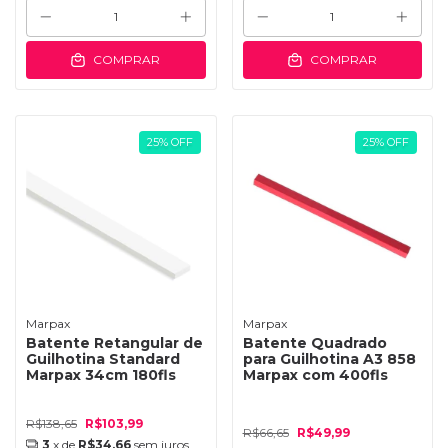
COMPRAR
COMPRAR
25
%
OFF
25
%
OFF
Marpax
Marpax
Batente Retangular de
Batente Quadrado
Guilhotina Standard
para Guilhotina A3 858
Marpax 34cm 180fls
Marpax com 400fls
R$138,65
R$103,99
R$66,65
R$49,99
3
x de
R$34,66
sem juros