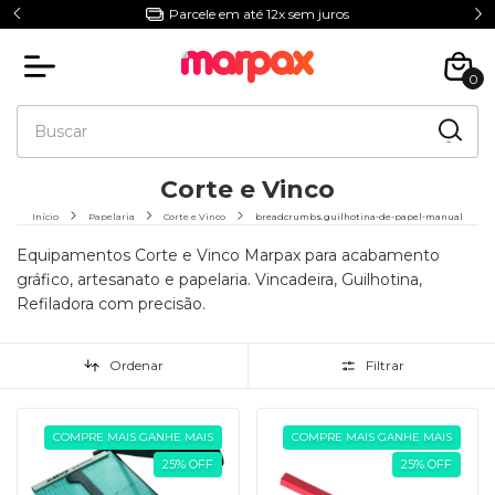
5% Off com o Cupom NIVERMPX
0
Corte e Vinco
Início
Papelaria
Corte e Vinco
breadcrumbs.guilhotina-de-papel-manual
Equipamentos Corte e Vinco Marpax para acabamento
gráfico, artesanato e papelaria. Vincadeira, Guilhotina,
Refiladora com precisão.
Ordenar
Filtrar
COMPRE MAIS GANHE MAIS
COMPRE MAIS GANHE MAIS
25
%
OFF
25
%
OFF