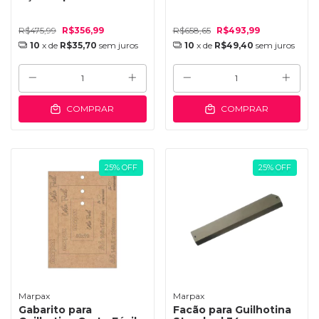
R$475,99
R$356,99
R$658,65
R$493,99
10
x de
R$35,70
sem juros
10
x de
R$49,40
sem juros
COMPRAR
COMPRAR
25
%
OFF
25
%
OFF
Marpax
Marpax
Gabarito para
Facão para Guilhotina