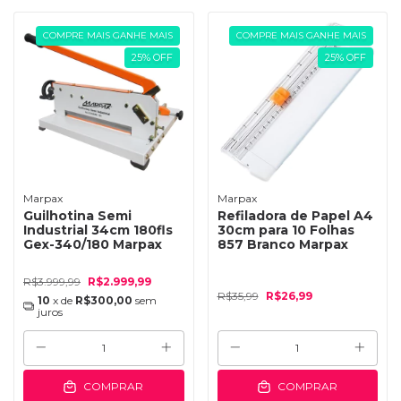
COMPRE MAIS GANHE MAIS
COMPRE MAIS GANHE MAIS
25
%
OFF
25
%
OFF
Marpax
Marpax
Guilhotina Semi
Refiladora de Papel A4
Industrial 34cm 180fls
30cm para 10 Folhas
Gex-340/180 Marpax
857 Branco Marpax
R$3.999,99
R$2.999,99
R$35,99
R$26,99
10
x de
R$300,00
sem
juros
COMPRAR
COMPRAR