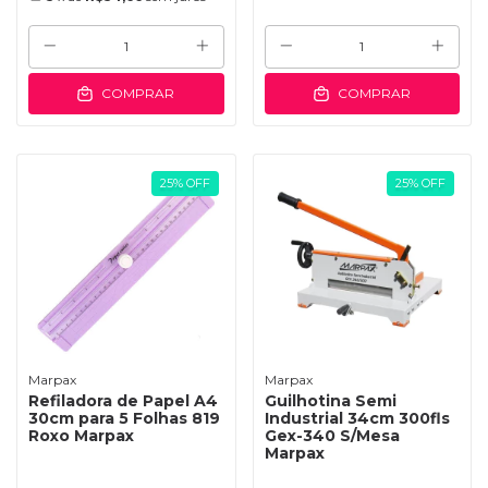
COMPRAR
COMPRAR
25
%
OFF
25
%
OFF
Marpax
Marpax
Refiladora de Papel A4
Guilhotina Semi
30cm para 5 Folhas 819
Industrial 34cm 300fls
Roxo Marpax
Gex-340 S/Mesa
Marpax