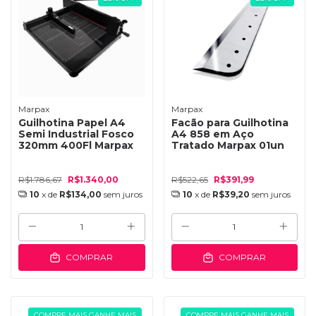
Marpax
Marpax
Guilhotina Papel A4
Facão para Guilhotina
Semi Industrial Fosco
A4 858 em Aço
320mm 400Fl Marpax
Tratado Marpax 01un
R$1.786,67
R$1.340,00
R$522,65
R$391,99
10
x de
R$134,00
sem juros
10
x de
R$39,20
sem juros
COMPRAR
COMPRAR
COMPRE MAIS GANHE MAIS
COMPRE MAIS GANHE MAIS