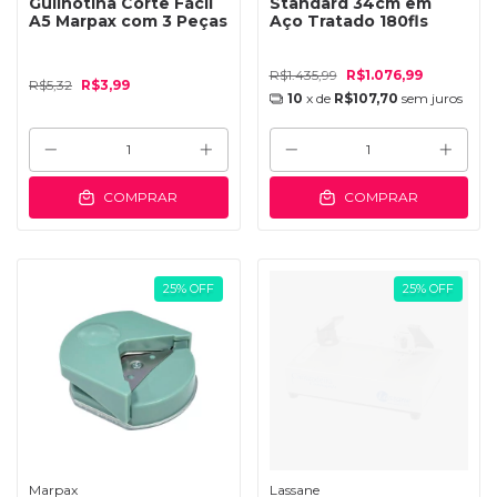
Guilhotina Corte Fácil
Standard 34cm em
A5 Marpax com 3 Peças
Aço Tratado 180fls
R$1.435,99
R$1.076,99
R$5,32
R$3,99
10
x de
R$107,70
sem juros
COMPRAR
COMPRAR
25
%
OFF
25
%
OFF
Marpax
Lassane