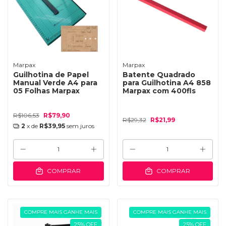
Marpax
Marpax
Guilhotina de Papel
Batente Quadrado
Manual Verde A4 para
para Guilhotina A4 858
05 Folhas Marpax
Marpax com 400fls
R$106,53
R$79,90
R$29,32
R$21,99
2
x de
R$39,95
sem juros
COMPRAR
COMPRAR
COMPRE MAIS GANHE MAIS
COMPRE MAIS GANHE MAIS
25
%
OFF
25
%
OFF