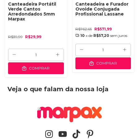
Canteadeira Portátil
Canteadeira e Furador
Verde Cantos
Ovoide Conjugada
Arredondados 5mm
Profissional Lassane
Marpax
R$762,65
R$571,99
10
x de
R$57,20
sem juros
R$39,99
R$29,99
COMPRAR
COMPRAR
Veja o que falam da nossa loja