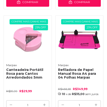
COMPRAR
COMPRAR
COMPRE MAIS GANHE MAIS
COMPRE MAIS GANHE MAIS
25
%
OFF
25
%
OFF
Marpax
Marpax
Canteadeira Portátil
Refiladora de Papel
Rosa para Cantos
Manual Rosa A4 para
Arredondados 5mm
04 Folhas Marpax
R$466,65
R$349,99
R$39,99
R$29,99
10
x de
R$35,00
sem juros