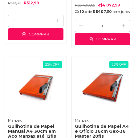
R$17,32
R$12,99
R$5.430,65
R$4.072,99
10
x de
R$407,30
sem juros
COMPRAR
COMPRAR
25
%
OFF
25
%
OFF
Marpax
Marpax
Guilhotina de Papel
Guilhotina de Papel A4
Manual A4 30cm em
e Ofício 36cm Gex-36
Aço Marpax até 12fls
Master 20fls