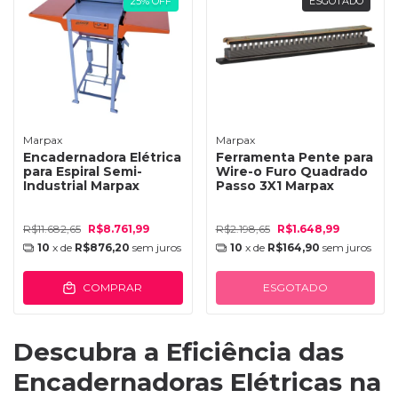
25
%
OFF
ESGOTADO
Marpax
Marpax
Encadernadora Elétrica
Ferramenta Pente para
para Espiral Semi-
Wire-o Furo Quadrado
Industrial Marpax
Passo 3X1 Marpax
R$11.682,65
R$8.761,99
R$2.198,65
R$1.648,99
10
x de
R$876,20
sem juros
10
x de
R$164,90
sem juros
COMPRAR
ESGOTADO
Descubra a Eficiência das
Encadernadoras Elétricas na