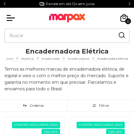
5% Off com o Cupom NIVERMPX
0
Encadernadora Elétrica
Início
Papelaria
Encadernação
Encadernadoras
Encadernadora Elétrica
Temos as melhores marcas de encadernadora elétrica, de
espiral e wire-o com o melhor preço do mercado. Suporte e
garantia no momento em que precisar. Parcelamos e
enviamos para todo o Brasil.
Ordenar
Filtrar
COMPRE MAIS GANHE MAIS
COMPRE MAIS GANHE MAIS
25
%
OFF
25
%
OFF