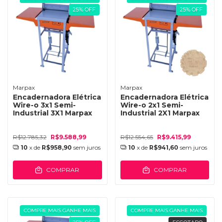
25
%
OFF
25
%
OFF
Marpax
Marpax
Encadernadora Elétrica
Encadernadora Elétrica
Wire-o 3x1 Semi-
Wire-o 2x1 Semi-
Industrial 3X1 Marpax
Industrial 2X1 Marpax
R$12.785,32
R$9.588,99
R$12.554,65
R$9.415,99
10
x de
R$958,90
sem juros
10
x de
R$941,60
sem juros
COMPRAR
COMPRAR
COMPRE MAIS GANHE MAIS
COMPRE MAIS GANHE MAIS