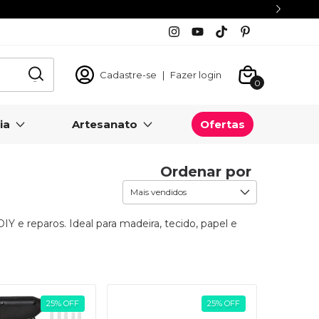
o Cupom NIVERMPX
Cadastre-se
|
Fazer login
0
ia
Artesanato
Ofertas
Ordenar por
IY e reparos. Ideal para madeira, tecido, papel e
25
%
OFF
25
%
OFF