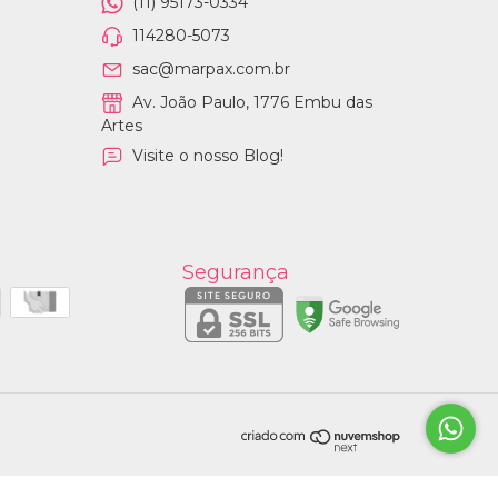
(11) 95173-0334
114280-5073
sac@marpax.com.br
Av. João Paulo, 1776 Embu das
Artes
Visite o nosso Blog!
Segurança