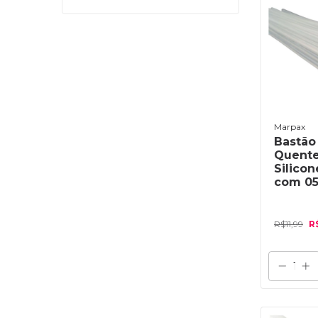
Marpax
Bastão
Quente
Silico
com 0
R$11,99
R