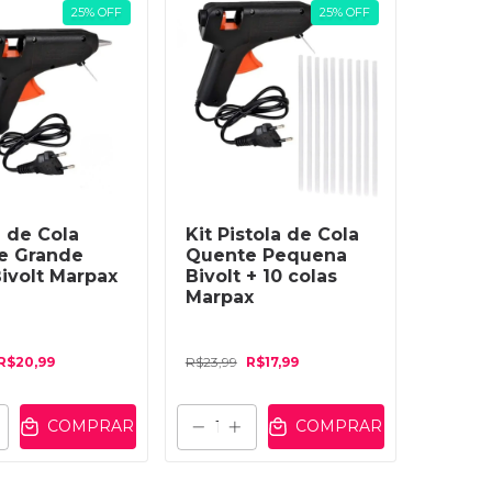
25
%
OFF
25
%
OFF
a de Cola
Kit Pistola de Cola
e Grande
Quente Pequena
ivolt Marpax
Bivolt + 10 colas
Marpax
R$20,99
R$23,99
R$17,99
COMPRAR
COMPRAR