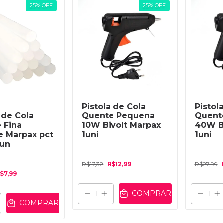
25
%
OFF
25
%
OFF
Pistola de Cola
Pistol
 de Cola
Quente Pequena
Quent
 Fina
10W Bivolt Marpax
40W B
ne Marpax pct
1uni
1uni
0un
R$17,32
R$12,99
R$27,99
$7,99
COMPRAR
COMPRAR