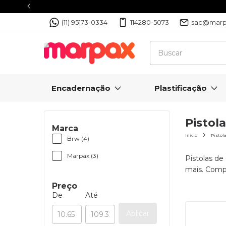
(11) 95173-0334
114280-5073
sac@marp
Encadernação
Plastificação
Pistol
Marca
Início
Pistol
Brw (4)
Marpax (3)
Pistolas de
mais. Compr
Preço
De
Até
Aplicar