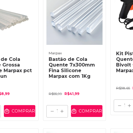
Marpax
Kit Pi
 de Cola
Bastão de Cola
Quent
 Grossa
Quente 7x300mm
Bivolt 
ne Marpax pct
Fina Silicone
Marpa
5un
Marpax com 1Kg
R$38,65
$8,99
R$55,99
R$41,99
COMPRAR
COMPRAR