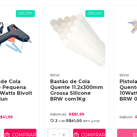
25
%
OFF
25
%
OFF
BRW
BRW
 de Cola
Bastão de Cola
Pistol
e Pequena
Quente 11.2x300mm
Quente
Watts Bivolt
Grossa Silicone
10Watt
1un
BRW com1Kg
BRW 0
R$109,32
R$81,99
$41,99
R$51,99
2
x de
R$41,00
sem juros
E
COMPRAR
COMPRAR