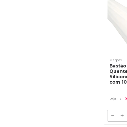
Marpax
Bastão
Quente
Silico
com 1
R$10,65
R