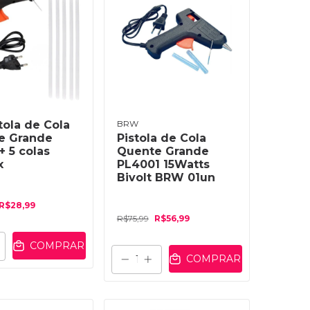
stola de Cola
BRW
e Grande
Pistola de Cola
+ 5 colas
Quente Grande
x
PL4001 15Watts
Bivolt BRW 01un
R$28,99
R$75,99
R$56,99
COMPRAR
COMPRAR