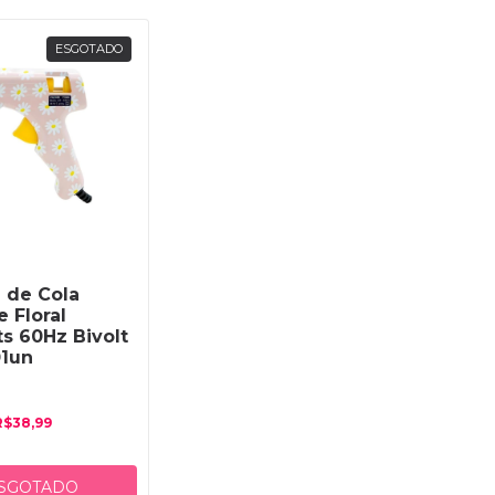
ESGOTADO
a de Cola
 Floral
s 60Hz Bivolt
1un
R$38,99
SGOTADO