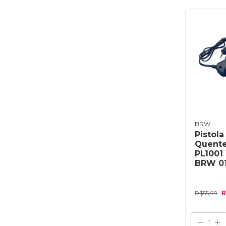
BRW
Pistola
Quent
PL1001 
BRW 0
R$55,99
R