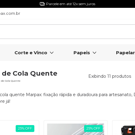
5% Off com 
ax.com.br
Corte e Vinco
Papeis
Papelar
a de Cola Quente
Exibindo 11 produtos
a de Cola Quente
 cola quente Marpax: fixação rápida e duradoura para artesanato, D
e já!
25
%
OFF
25
%
OFF