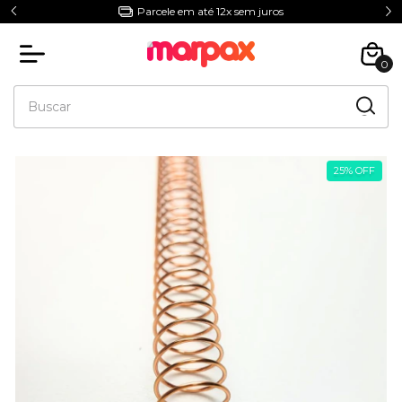
Parcele em até 12x sem juros
0
25
%
OFF