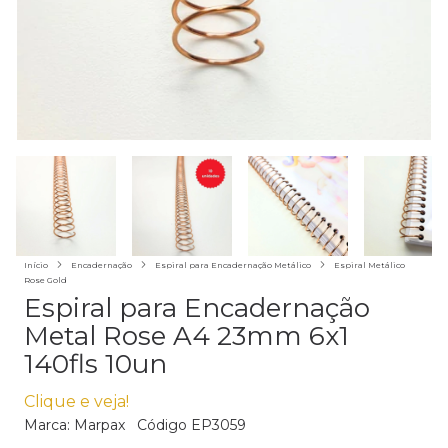
Início
Encadernação
Espiral para Encadernação Metálico
Espiral Metálico
Rose Gold
Espiral para Encadernação
Metal Rose A4 23mm 6x1
140fls 10un
Clique e veja!
Marca:
Marpax
Código
EP3059