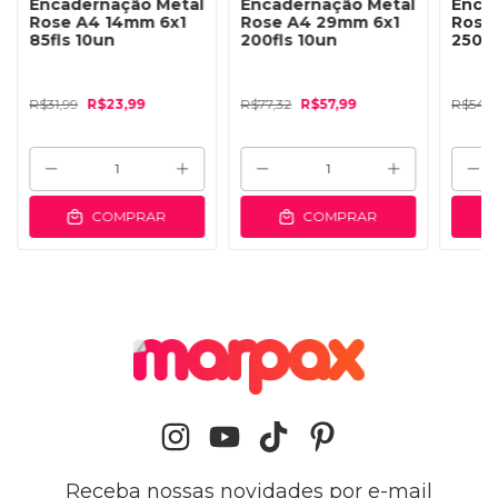
Encadernação Metal
Encadernação Metal
Enca
Rose A4 14mm 6x1
Rose A4 29mm 6x1
Rose
85fls 10un
200fls 10un
250fl
R$31,99
R$23,99
R$77,32
R$57,99
R$54,6
COMPRAR
COMPRAR
Receba nossas novidades por e-mail