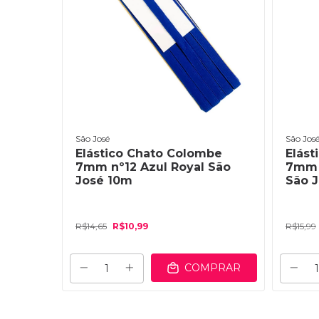
São José
São Jos
be
Elástico Chato Colombe
Elást
 Liso
7mm nº12 Azul Royal São
7mm 
José 10m
São 
R$14,65
R$10,99
R$15,99
PRAR
COMPRAR