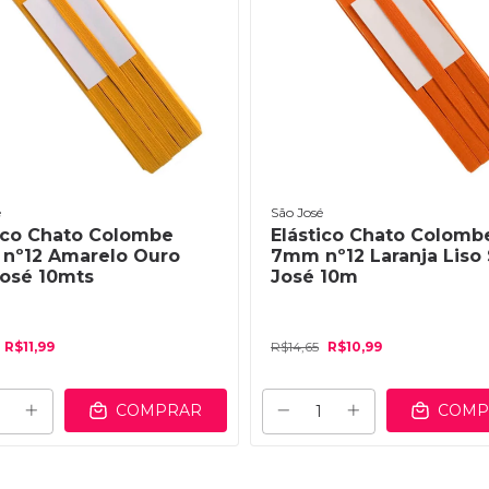
é
São José
ico Chato Colombe
Elástico Chato Colomb
nº12 Amarelo Ouro
7mm nº12 Laranja Liso
José 10mts
José 10m
R$11,99
R$14,65
R$10,99
COMPRAR
COMP