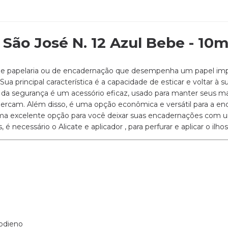
 São José N. 12 Azul Bebe - 10m
de papelaria ou de encadernação que desempenha um papel imp
ua principal característica é a capacidade de esticar e voltar à 
a segurança é um acessório eficaz, usado para manter seus mat
percam. Além disso, é uma opção econômica e versátil para a 
a excelente opção para você deixar suas encadernações com um 
s, é necessário o
Alicate e aplicador
, para perfurar e aplicar o ilhos
todieno