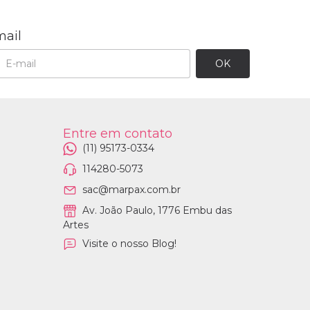
mail
Entre em contato
(11) 95173-0334
114280-5073
sac@marpax.com.br
Av. João Paulo, 1776 Embu das
Artes
Visite o nosso Blog!