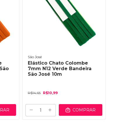
São José
São José
e
Elástico Chato Colombe
Elásti
 São
7mm N12 Verde Bandeira
7mm nº
São José 10m
José 
R$14,65
R$10,99
R$14,65
RAR
COMPRAR