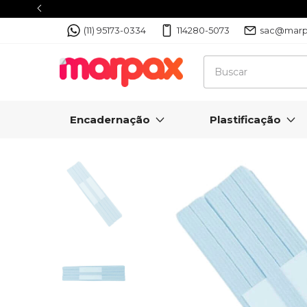
(11) 95173-0334
114280-5073
sac@marp
Encadernação
Plastificação