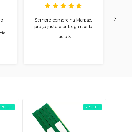
do
Sempre compro na Marpax,
Sou 
preço justo e entrega rápida
recom
cia
m
Paulo S
25
%
OFF
25
%
OFF