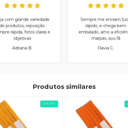
ja com grande variedade
Sempre me enviam tu
de produtos, reposição
rápido, e chega bem
pre rápida, fotos claras e
embalado, amo a eficiên
objetivas
marpax, sou fã
Adriana B.
Flavia C.
Produtos similares
25
%
OFF