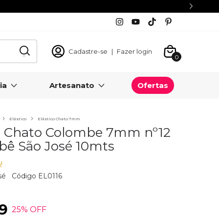
Cadastre-se
|
Fazer login
0
ia
Artesanato
Ofertas
Elástico
Elástico Chato 7mm
co Chato Colombe 7mm nº12
bê São José 10mts
!
sé
Código
EL0116
9
25
% OFF