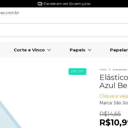
5% Off com o Cupom NIVERMPX
ax.com.br
Corte e Vinco
Papeis
Papelar
Início
Artesanato
25
%
OFF
Elásti
Azul Be
Clique e veja
Marca:
São Jo
R$14,65
R$10,9