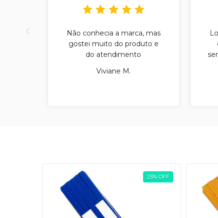
Não conhecia a marca, mas
Lo
gostei muito do produto e
do atendimento
sem
Viviane M.
25
%
OFF
25
%
OFF