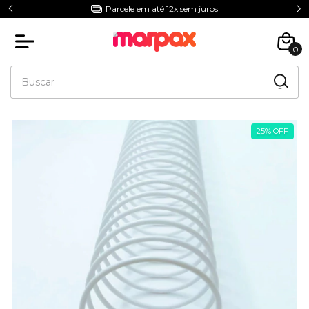
Parcele em até 12x sem juros
0
25
%
OFF