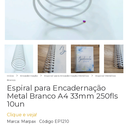
Início
Encadernação
Espiral para Encadernação Metálico
Espiral Metálico
Branco
Espiral para Encadernação
Metal Branco A4 33mm 250fls
10un
Clique e veja!
Marca:
Marpax
Código
EP1210