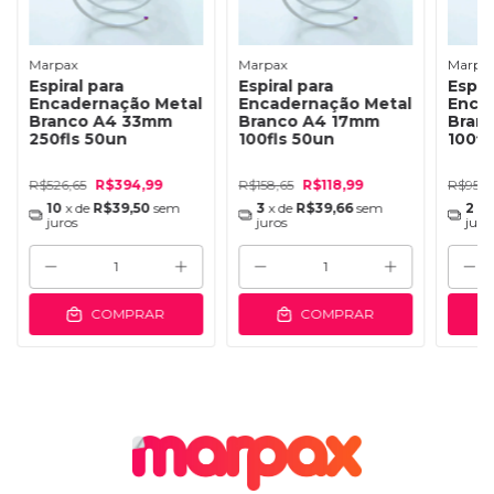
Marpax
Marpax
Marpa
Espiral para
Espiral para
Espir
Encadernação Metal
Encadernação Metal
Enca
Branco A4 33mm
Branco A4 17mm
Bran
250fls 50un
100fls 50un
100fl
R$526,65
R$394,99
R$158,65
R$118,99
R$95,9
10
x de
R$39,50
sem
3
x de
R$39,66
sem
2
x 
juros
juros
juro
COMPRAR
COMPRAR