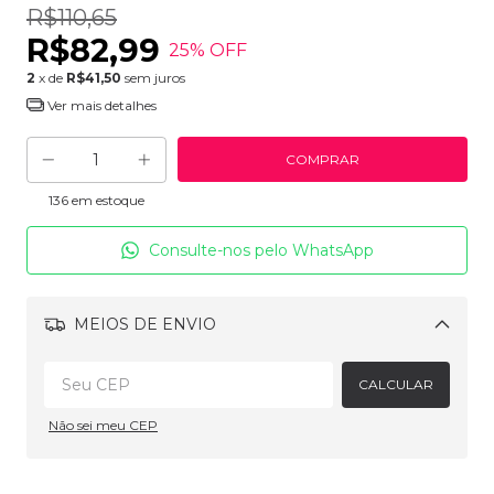
R$110,65
R$82,99
25
% OFF
2
x de
R$41,50
sem juros
Ver mais detalhes
136
em estoque
Consulte-nos pelo WhatsApp
MEIOS DE ENVIO
Alterar CEP
CALCULAR
Não sei meu CEP