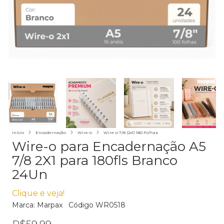
Início
Encadernação
Wire-o
Wire-o 7/8 (2x1) 180 Folhas
Wire-o para Encadernação A5
7/8 2X1 para 180fls Branco
24Un
Clique e veja!
Marca:
Marpax
Código
WR0518