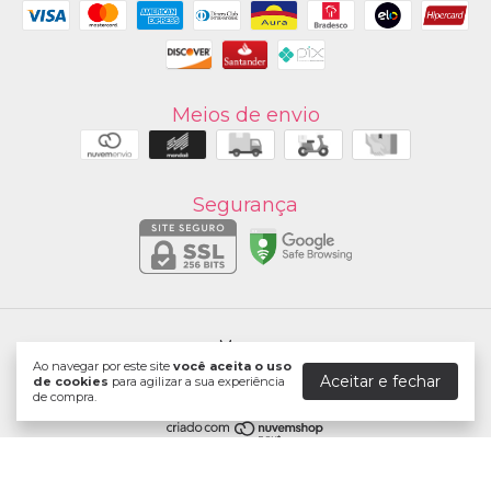
Meios de envio
Segurança
Marpax
Ao navegar por este site
você aceita o uso
©2026. Marpax Comercio Digital - 07738481000186. Todos os direitos
Aceitar e fechar
de cookies
para agilizar a sua experiência
reservados.
de compra.