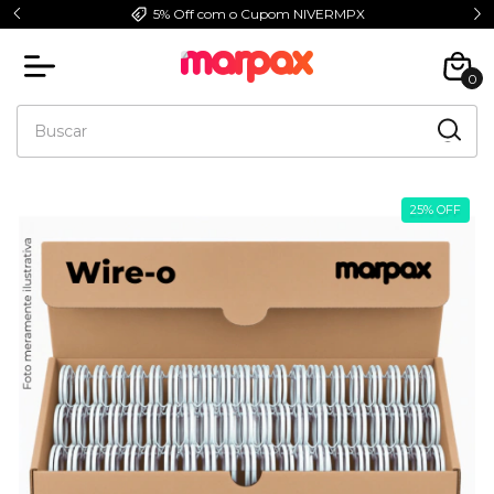
5% Off com o Cupom NIVERMPX
0
25
%
OFF