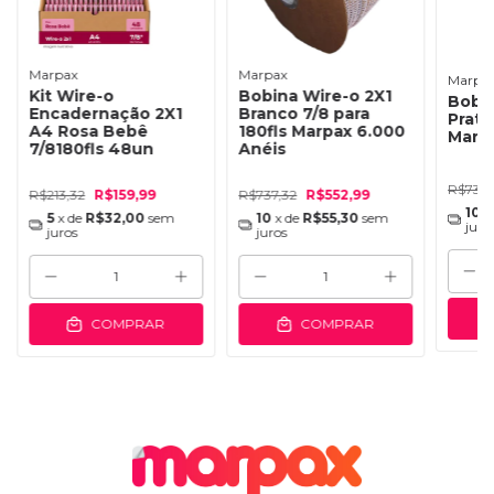
Marpax
Marpax
Marpa
Kit Wire-o
Bobina Wire-o 2X1
Bobin
Encadernação 2X1
Branco 7/8 para
Prata
A4 Rosa Bebê
180fls Marpax 6.000
Marp
7/8180fls 48un
Anéis
R$735,
R$213,32
R$159,99
R$737,32
R$552,99
10
x
5
x de
R$32,00
sem
10
x de
R$55,30
sem
juro
juros
juros
COMPRAR
COMPRAR