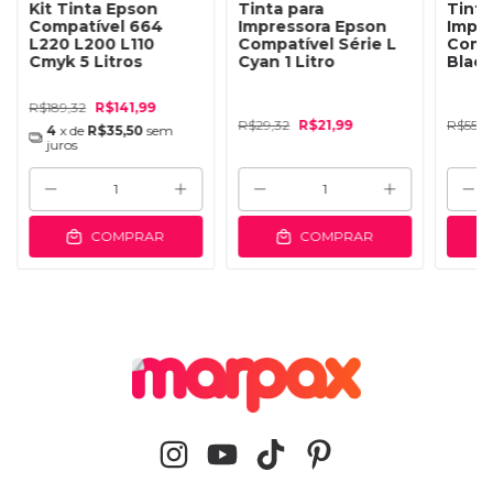
Kit Tinta Epson
Tinta para
Tinta
Compatível 664
Impressora Epson
Impr
L220 L200 L110
Compatível Série L
Compa
Cmyk 5 Litros
Cyan 1 Litro
Black
R$189,32
R$141,99
R$29,32
R$21,99
R$55,9
4
x de
R$35,50
sem
juros
COMPRAR
COMPRAR