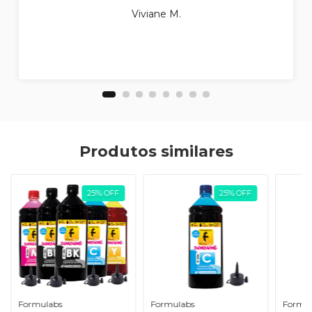
Viviane M.
Produtos similares
25
%
OFF
25
%
OFF
Formulabs
Formulabs
Formu