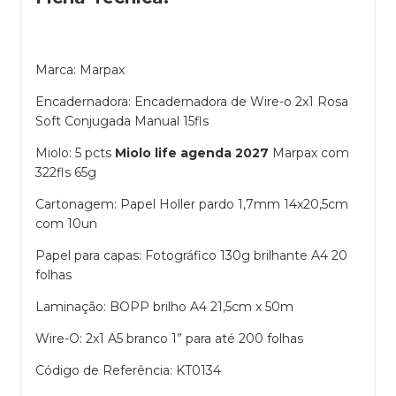
Marca: Marpax
Encadernadora: Encadernadora de Wire-o 2x1 Rosa
Soft Conjugada Manual 15fls
Miolo: 5 pcts
Miolo life agenda 2027
Marpax com
322fls 65g
Cartonagem: Papel Holler pardo 1,7mm 14x20,5cm
com 10un
Papel para capas: Fotográfico 130g brilhante A4 20
folhas
Laminação: BOPP brilho A4 21,5cm x 50m
Wire-O: 2x1 A5 branco 1” para até 200 folhas
Código de Referência: KT0134