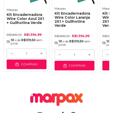
Marpax
Marpa
Marpax
Kit Encadernadora
Kit E
Kit Encadernadora
Wire Color Laranja
Wire 
Wire Color Azul 2X1
2X1 + Guilhotina
2X1 +
+ Guilhotina Verde
Verde
Verd
R$1.859,99
R$1.394,99
R$1.859,99
R$1.394,99
R$1.85
10
x de
R$139,50
sem
10
x de
R$139,50
sem
10
x
juros
juros
juro
COMPRAR
COMPRAR