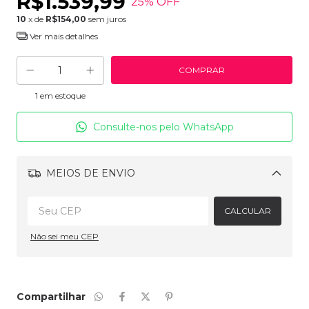
R$1.539,99
25
% OFF
10
x de
R$154,00
sem juros
Ver mais detalhes
1
em estoque
Consulte-nos pelo WhatsApp
MEIOS DE ENVIO
Alterar CEP
CALCULAR
Não sei meu CEP
Compartilhar