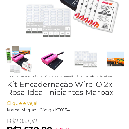
Início
Encadernação
Kits para Encadernação
Kit Encadernação Wire-o
Kit Encadernação Wire-O 2x1
Rosa Ideal Iniciantes Marpax
Clique e veja!
Marca:
Marpax
Código
KT0134
R$2.053,32