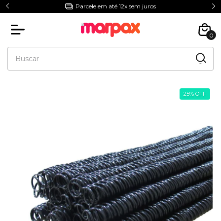
Parcele em até 12x sem juros
0
25
%
OFF