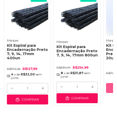
Marpax
Marpa
Marpax
Kit Espiral para
Kit E
Kit Espiral para
Encadernação Preto
Enca
Encadernação Preto
7, 9, 14, 17mm
Pret
7, 9, 14, 17mm 800un
400un
20un
R$339,99
R$254,99
R$170,65
R$127,99
R$70,6
8
x de
R$31,87
sem
4
x de
R$32,00
sem
juros
juros
COMPRAR
COMPRAR