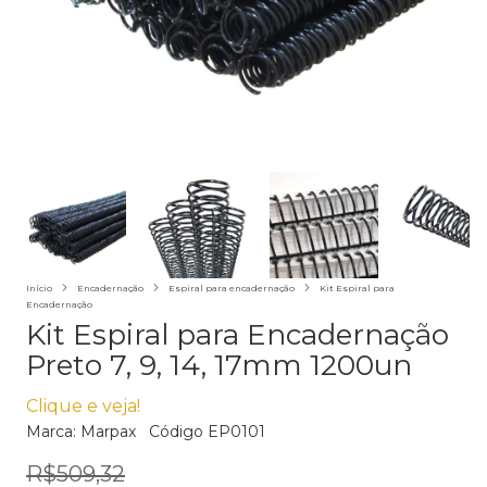
Início
Encadernação
Espiral para encadernação
Kit Espiral para
Encadernação
Kit Espiral para Encadernação
Preto 7, 9, 14, 17mm 1200un
Clique e veja!
Marca:
Marpax
Código
EP0101
R$509,32