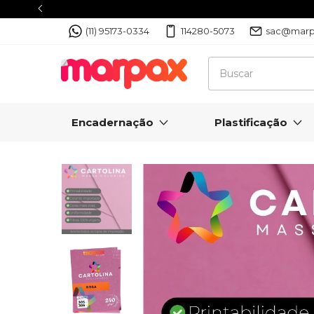
(11) 95173-0334
114280-5073
sac@marp
Encadernação
Plastificação