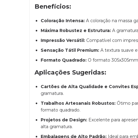
Benefícios:
Coloração Intensa:
A coloração na massa ga
Máxima Robustez e Estrutura:
A gramatura 
Impressão Versátil:
Compatível com impressor
Sensação Tátil Premium:
A textura suave e
Formato Quadrado:
O formato 305x305mm é 
Aplicações Sugeridas:
Cartões de Alta Qualidade e Convites Esp
gramatura.
Trabalhos Artesanais Robustos:
Ótimo par
formato quadrado.
Projetos de Design:
Excelente para apresen
alta gramatura.
Embalagens de Alto Padrão:
Ideal para emb