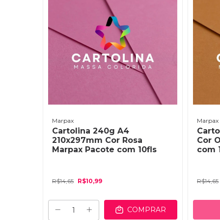
Marpax
Marpax
Cartolina 240g A4
Cart
210x297mm Cor Rosa
Cor 
Marpax Pacote com 10fls
com 1
R$14,65
R$10,99
R$14,65
COMPRAR