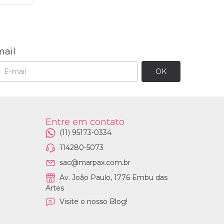
mail
Entre em contato
(11) 95173-0334
114280-5073
sac@marpax.com.br
Av. João Paulo, 1776 Embu das
Artes
Visite o nosso Blog!