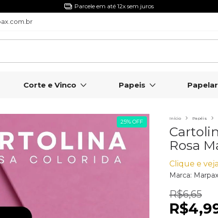
5% Off com o Cupom NIVERMPX
ax.com.br
Corte e Vinco
Papeis
Papelar
Início
Papéis
25
%
OFF
Cartol
Rosa Ma
Clique e veja
Marca:
Marpa
R$6,65
R$4,9