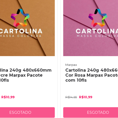
Marpax
olina 240g 480x660mm
Cartolina 240g 480x
Ocre Marpax Pacote
Cor Rosa Marpax Pacot
0fls
com 10fls
R$10,99
R$14,65
R$10,99
ESGOTADO
ESGOTADO