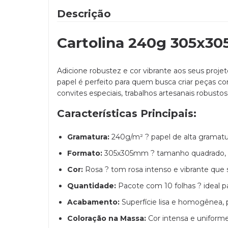
Descrição
Cartolina 240g 305x30
Adicione robustez e cor vibrante aos seus proj
papel é perfeito para quem busca criar peças co
convites especiais, trabalhos artesanais robust
Características Principais:
Gramatura:
240g/m² ? papel de alta gramatur
Formato:
305x305mm ? tamanho quadrado, pe
Cor:
Rosa ? tom rosa intenso e vibrante que 
Quantidade:
Pacote com 10 folhas ? ideal par
Acabamento:
Superfície lisa e homogênea, p
Coloração na Massa:
Cor intensa e uniform