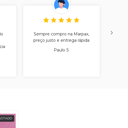
do
Sempre compro na Marpax,
Sou 
preço justo e entrega rápida
recom
cia
m
Paulo S
GOTADO