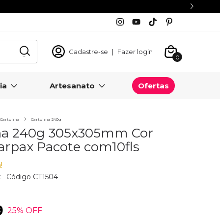
Cadastre-se
|
Fazer login
0
ia
Artesanato
Ofertas
Cartolina
Cartolina 240g
ina 240g 305x305mm Cor
rpax Pacote com10fls
!
x
Código
CT1504
9
25
% OFF