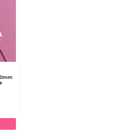
660mm
e