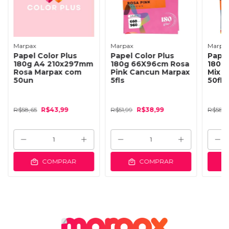
Marpax
Marpax
Marpa
Papel Color Plus
Papel Color Plus
Papel
180g A4 210x297mm
180g 66X96cm Rosa
180g
Rosa Marpax com
Pink Cancun Marpax
Mix d
50un
5fls
50fls
R$58,65
R$43,99
R$51,99
R$38,99
R$58,6
COMPRAR
COMPRAR