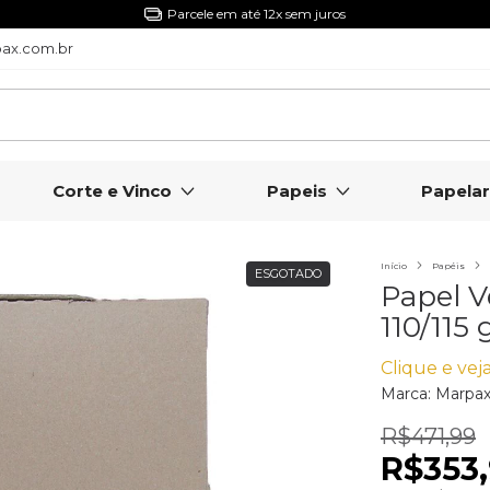
5% Off com o Cupom NIVERMPX
ax.com.br
Corte e Vinco
Papeis
Papelar
Início
Papéis
ESGOTADO
Papel 
110/115
Clique e veja
Marca:
Marpa
R$471,99
R$353