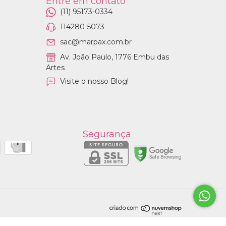
Entre em contato
(11) 95173-0334
114280-5073
sac@marpax.com.br
Av. João Paulo, 1776 Embu das
Artes
Visite o nosso Blog!
Segurança