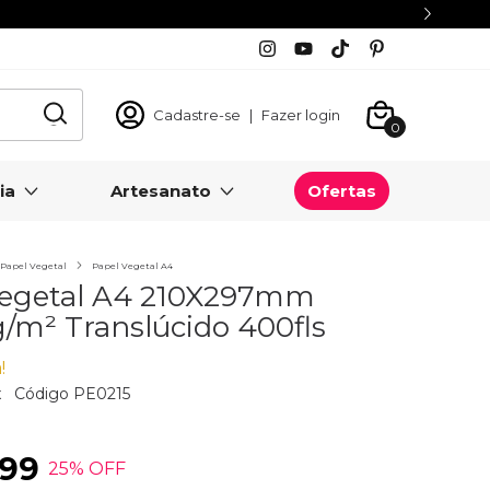
Cadastre-se
|
Fazer login
0
ia
Artesanato
Ofertas
Papel Vegetal
Papel Vegetal A4
Vegetal A4 210X297mm
 g/m² Translúcido 400fls
!
x
Código
PE0215
,99
25
% OFF