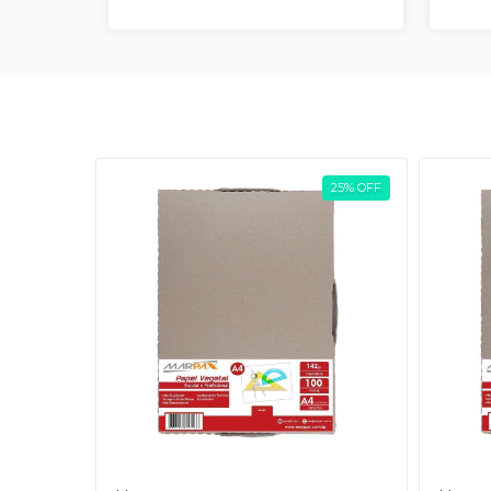
25
%
OFF
25
%
OFF