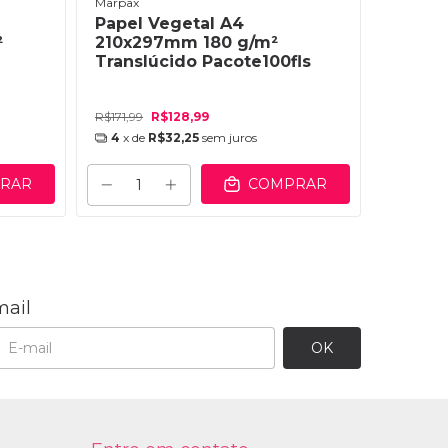
Marpax
Marpax
Papel Vegetal A4
Papel 
²
210x297mm 180 g/m²
210x2
Translúcido Pacote100fls
Transl
R$171,99
R$128,99
R$66,65
4
x de
R$32,25
sem juros
RAR
COMPRAR
mail