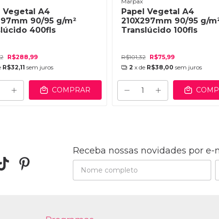
Marpax
 Vegetal A4
Papel Vegetal A4
297mm 90/95 g/m²
210X297mm 90/95 g/m
lúcido 400fls
Translúcido 100fls
32
R$288,99
R$101,32
R$75,99
e
R$32,11
sem juros
2
x de
R$38,00
sem juros
COMPRAR
COMP
Receba nossas novidades por e-