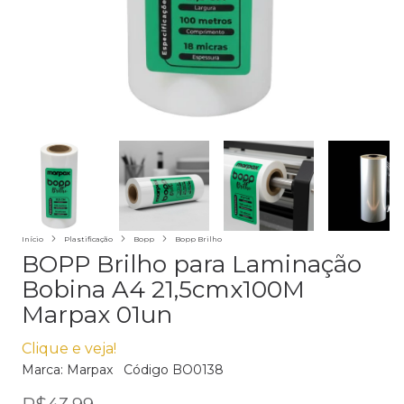
Início
Plastificação
Bopp
Bopp Brilho
BOPP Brilho para Laminação
Bobina A4 21,5cmx100M
Marpax 01un
Clique e veja!
Marca:
Marpax
Código
BO0138