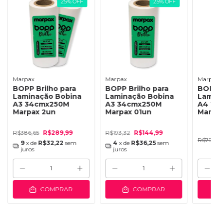
25
%
OFF
25
%
OFF
Marpax
Marpax
Marpa
BOPP Brilho para
BOPP Brilho para
BOPP 
Laminação Bobina
Laminação Bobina
Lami
A3 34cmx250M
A3 34cmx250M
A4 2
Marpax 2un
Marpax 01un
Marp
R$386,65
R$289,99
R$193,32
R$144,99
R$79,9
9
x de
R$32,22
sem
4
x de
R$36,25
sem
juros
juros
COMPRAR
COMPRAR