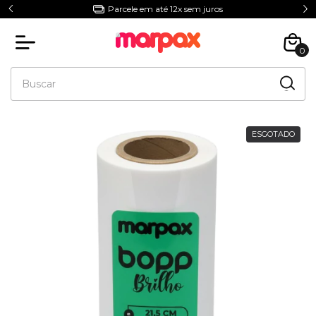
5% Off com o Cupom NIVERMPX
0
ESGOTADO