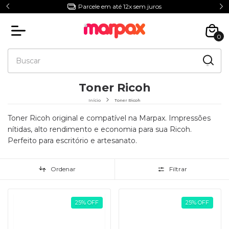
Parcele em até 12x sem juros
0
Toner Ricoh
Início
Toner Ricoh
Toner Ricoh original e compatível na Marpax. Impressões
nítidas, alto rendimento e economia para sua Ricoh.
Perfeito para escritório e artesanato.
Ordenar
Filtrar
25
%
OFF
25
%
OFF