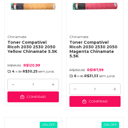
Chinamate
Chinamate
Toner Compatível
Toner Compatível
Ricoh 2030 2530 2050
Ricoh 2030 2530 2050
Yellow Chinamate 5.5K
Magenta Chinamate
5.5K
R$161,32
R$120,99
R$250,65
R$187,99
4
x de
R$30,25
sem juros
6
x de
R$31,33
sem juros
COMPRAR
COMPRAR
25
%
OFF
25
%
OFF