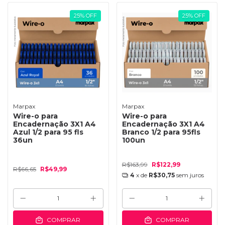
25
%
OFF
25
%
OFF
Marpax
Marpax
Wire-o para
Wire-o para
Encadernação 3X1 A4
Encadernação 3X1 A4
Azul 1/2 para 95 fls
Branco 1/2 para 95fls
36un
100un
R$163,99
R$122,99
R$66,65
R$49,99
4
x de
R$30,75
sem juros
COMPRAR
COMPRAR