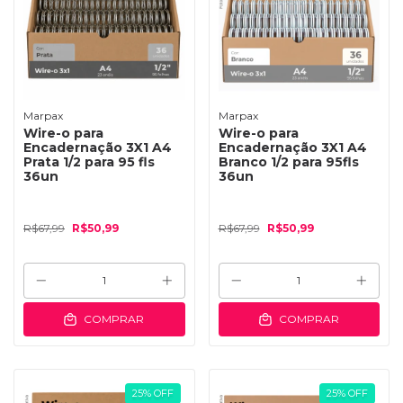
Marpax
Marpax
Wire-o para
Wire-o para
Encadernação 3X1 A4
Encadernação 3X1 A4
Prata 1/2 para 95 fls
Branco 1/2 para 95fls
36un
36un
R$67,99
R$50,99
R$67,99
R$50,99
COMPRAR
COMPRAR
25
%
OFF
25
%
OFF