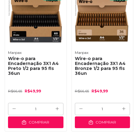
Marpax
Marpax
Wire-o para
Wire-o para
Encadernação 3X1 A4
Encadernação 3X1 A4
Preto 1/2 para 95 fls
Bronze 1/2 para 95 fls
36un
36un
R$66,65
R$49,99
R$66,65
R$49,99
COMPRAR
COMPRAR