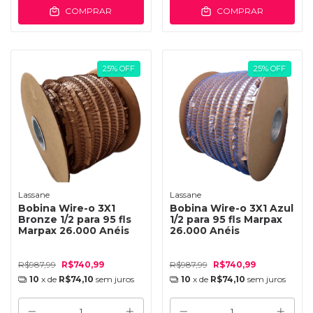
COMPRAR
COMPRAR
25
%
OFF
25
%
OFF
Lassane
Lassane
Bobina Wire-o 3X1
Bobina Wire-o 3X1 Azul
Bronze 1/2 para 95 fls
1/2 para 95 fls Marpax
Marpax 26.000 Anéis
26.000 Anéis
R$987,99
R$740,99
R$987,99
R$740,99
10
x de
R$74,10
sem juros
10
x de
R$74,10
sem juros