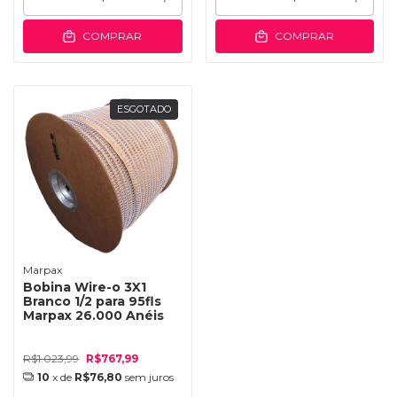
COMPRAR
COMPRAR
ESGOTADO
Marpax
Bobina Wire-o 3X1
Branco 1/2 para 95fls
Marpax 26.000 Anéis
R$1.023,99
R$767,99
10
x de
R$76,80
sem juros