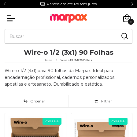
5% Off com o Cupom NIVERMPX
0
Wire-o 1/2 (3x1) 90 Folhas
Início
Wire-o 1/2 (3x1) 90 Folhas
Wire-o 1/2 (3x1) para 90 folhas da Marpax. Ideal para
encadernação profissional, cadernos personalizados,
apostilas e artesanato. Durabilidade e estética.
Ordenar
Filtrar
25
%
OFF
25
%
OFF