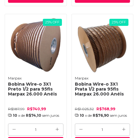
25
%
OFF
25
%
OFF
Marpax
Marpax
Bobina Wire-o 3X1
Bobina Wire-o 3X1
Preto 1/2 para 95fls
Prata 1/2 para 95fls
Marpax 26.000 Anéis
Marpax 26.000 Anéis
R$987,99
R$740,99
R$1.025,32
R$768,99
10
x de
R$74,10
sem juros
10
x de
R$76,90
sem juros