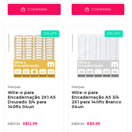
COMPRAR
COMPRAR
25
%
OFF
25
%
OFF
Marpax
Marpax
Wire-o para
Wire-o para
Encadernação 2X1 A5
Encadernação A5 3/4
Dourado 3/4 para
2X1 para 140fls Branco
140fls 04un
04un
R$17,32
R$12,99
R$13,32
R$9,99