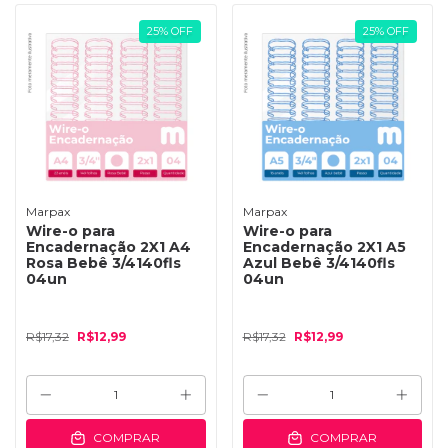
25
%
OFF
25
%
OFF
Marpax
Marpax
Wire-o para
Wire-o para
Encadernação 2X1 A4
Encadernação 2X1 A5
Rosa Bebê 3/4140fls
Azul Bebê 3/4140fls
04un
04un
R$17,32
R$12,99
R$17,32
R$12,99
COMPRAR
COMPRAR