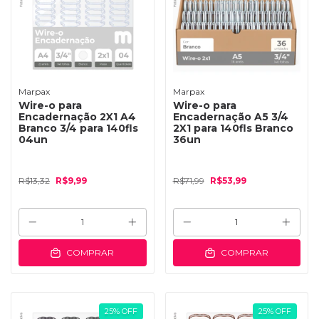
Marpax
Marpax
Wire-o para
Wire-o para
Encadernação 2X1 A4
Encadernação A5 3/4
Branco 3/4 para 140fls
2X1 para 140fls Branco
04un
36un
R$13,32
R$9,99
R$71,99
R$53,99
COMPRAR
COMPRAR
25
%
OFF
25
%
OFF