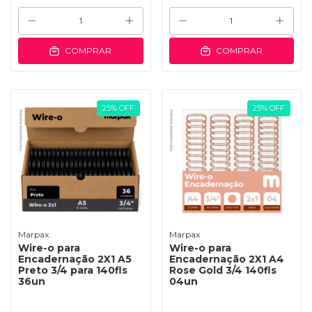
COMPRAR
COMPRAR
25
%
OFF
25
%
OFF
Marpax
Marpax
Wire-o para
Wire-o para
Encadernação 2X1 A5
Encadernação 2X1 A4
Preto 3/4 para 140fls
Rose Gold 3/4 140fls
36un
04un