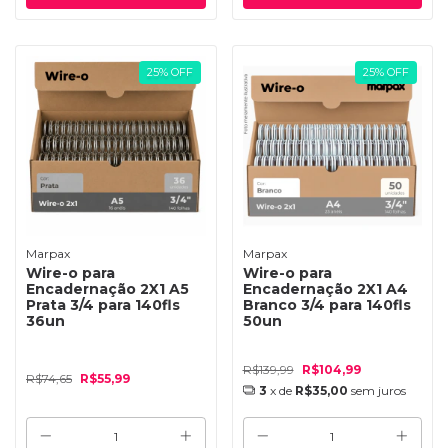
25
%
OFF
25
%
OFF
Marpax
Marpax
Wire-o para
Wire-o para
Encadernação 2X1 A5
Encadernação 2X1 A4
Prata 3/4 para 140fls
Branco 3/4 para 140fls
36un
50un
R$139,99
R$104,99
R$74,65
R$55,99
3
x de
R$35,00
sem juros