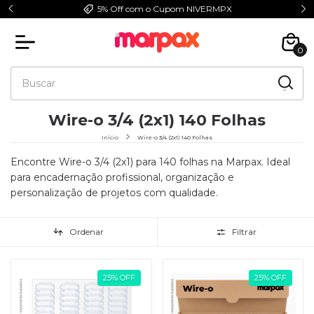
5% Off com o Cupom NIVERMPX
0
Wire-o 3/4 (2x1) 140 Folhas
Início
Wire-o 3/4 (2x1) 140 Folhas
Encontre Wire-o 3/4 (2x1) para 140 folhas na Marpax. Ideal
para encadernação profissional, organização e
personalização de projetos com qualidade.
Ordenar
Filtrar
25
%
OFF
25
%
OFF