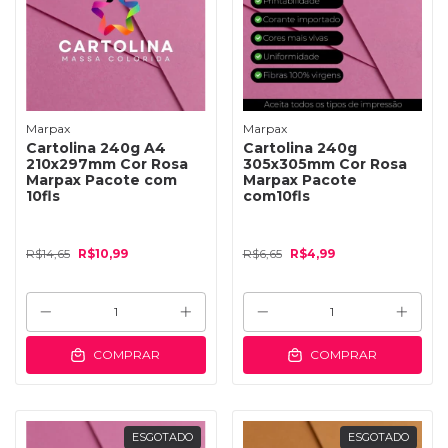
Marpax
Marpax
Cartolina 240g A4
Cartolina 240g
210x297mm Cor Rosa
305x305mm Cor Rosa
Marpax Pacote com
Marpax Pacote
10fls
com10fls
R$14,65
R$10,99
R$6,65
R$4,99
COMPRAR
COMPRAR
ESGOTADO
ESGOTADO