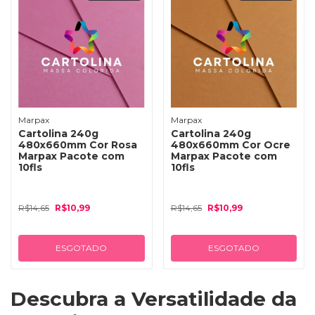
Marpax
Marpax
Cartolina 240g
Cartolina 240g
480x660mm Cor Rosa
480x660mm Cor Ocre
Marpax Pacote com
Marpax Pacote com
10fls
10fls
R$14,65
R$10,99
R$14,65
R$10,99
ESGOTADO
ESGOTADO
Descubra a Versatilidade da