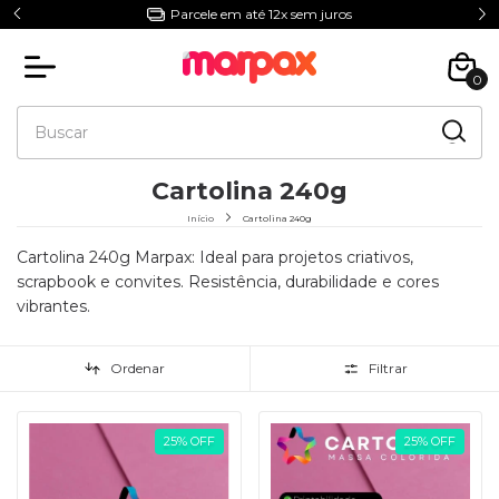
Parcele em até 12x sem juros
0
Cartolina 240g
Início
Cartolina 240g
Cartolina 240g Marpax: Ideal para projetos criativos,
scrapbook e convites. Resistência, durabilidade e cores
vibrantes.
Ordenar
Filtrar
25
%
OFF
25
%
OFF