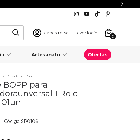
Cadastre-se
|
Fazer login
0
ia
Artesanato
Ofertas
o
Suporte para Bopp
e BOPP para
oraunversal 1 Rolo
 01uni
!
x
Código
SP0106