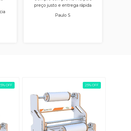
preço justo e entrega rápida
recom
cia
m
Paulo S
25
%
OFF
25
%
OFF