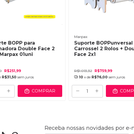
Marpax
rte BOPP para
Suporte BOPPunversal
nadora Double Face 2
Carrossel 2 Rolos + Do
Marpax 01uni
Face 2x1
9
R$251,99
R$1.013,32
R$759,99
e
R$31,50
sem juros
10
x de
R$76,00
sem juros
COMPRAR
COMP
Receba nossas novidades por e-