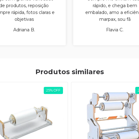
de produtos, reposição
rápido, e chega bem
pre rápida, fotos claras e
embalado, amo a eficiên
objetivas
marpax, sou fã
Adriana B.
Flavia C.
Produtos similares
25
%
OFF