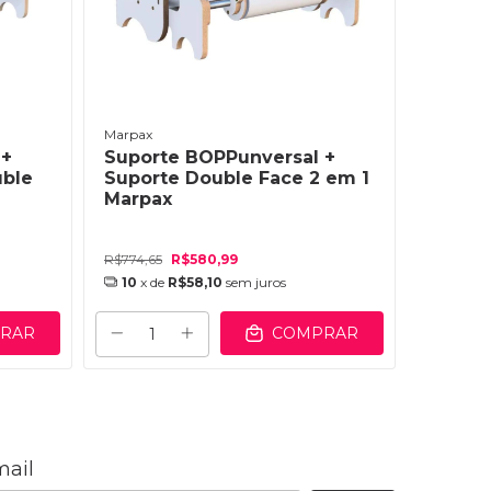
Marpax
Marpax
 +
Suporte BOPPunversal +
Suport
uble
Suporte Double Face 2 em 1
Lamin
Marpax
Rosaun
R$774,65
R$580,99
R$603,99
10
x de
R$58,10
sem juros
10
x de
RAR
COMPRAR
mail