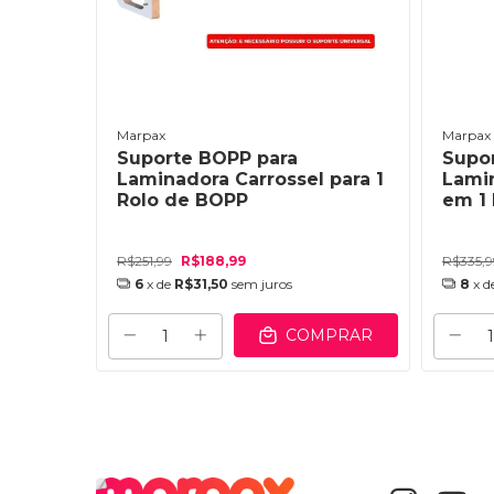
Marpax
Marpax
Suporte BOPP para
Supo
p/ 2
Laminadora Carrossel para 1
Lami
Rolo de BOPP
em 1 
R$251,99
R$188,99
R$335,9
6
x de
R$31,50
sem juros
8
x d
COMPRAR