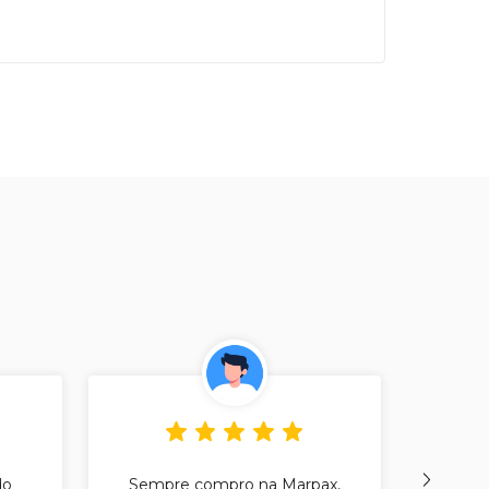
do
Sempre compro na Marpax,
Sou 