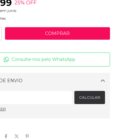
,99
25
% OFF
sem juros
hes
Consulte-nos pelo WhatsApp
DE ENVIO
Alterar CEP
CALCULAR
CEP