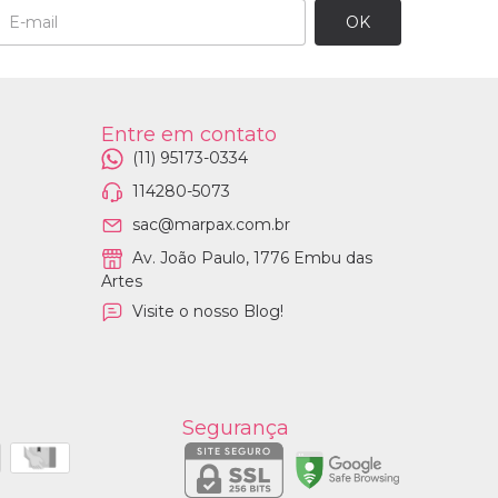
Entre em contato
(11) 95173-0334
114280-5073
sac@marpax.com.br
Av. João Paulo, 1776 Embu das
Artes
Visite o nosso Blog!
Segurança