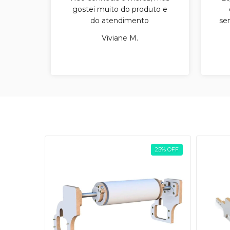
gostei muito do produto e
do atendimento
sem
Viviane M.
SGOTADO
25
%
OFF