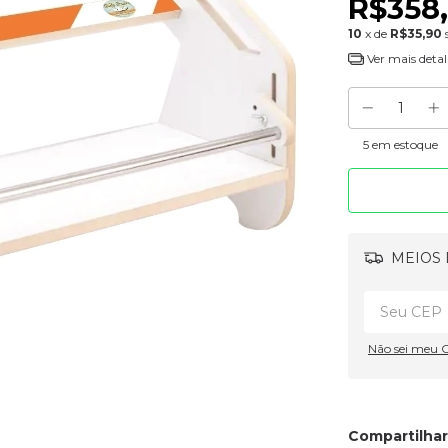
R$358
10
x de
R$35,90
Ver mais detal
5
em estoque
MEIOS 
Não sei meu 
Compartilhar