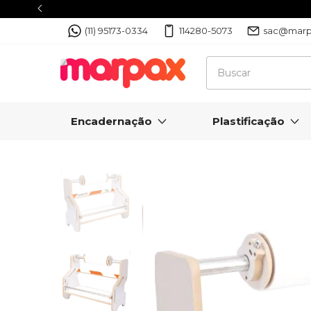
(11) 95173-0334
114280-5073
sac@marp
Encadernação
Plastificação