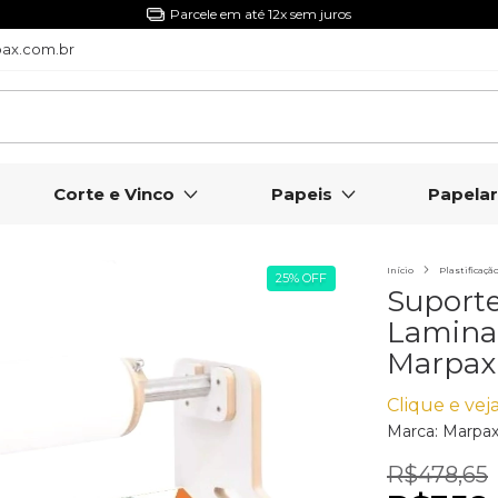
5% Off com o Cupom NIVERMPX
ax.com.br
Corte e Vinco
Papeis
Papelar
Início
Plastificaçã
25
%
OFF
Suport
Laminad
Marpax
Clique e veja
Marca:
Marpa
R$478,65