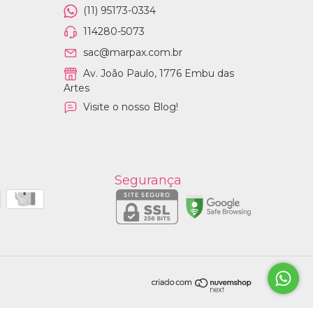
(11) 95173-0334
114280-5073
sac@marpax.com.br
Av. João Paulo, 1776 Embu das
Artes
Visite o nosso Blog!
Segurança