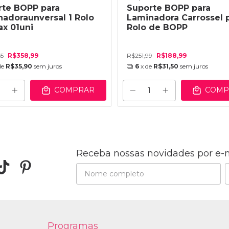
rte BOPP para
Suporte BOPP para
adoraunversal 1 Rolo
Laminadora Carrossel p
x 01uni
Rolo de BOPP
65
R$358,99
R$251,99
R$188,99
de
R$35,90
sem juros
6
x de
R$31,50
sem juros
COMPRAR
COMP
Receba nossas novidades por e-
Programas