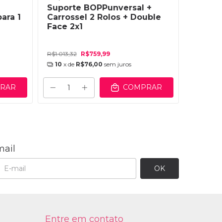
Suporte BOPPunversal +
Suport
ara 1
Carrossel 2 Rolos + Double
Lamina
Face 2x1
em 1 M
R$1.013,32
R$759,99
R$335,99
10
x de
R$76,00
sem juros
8
x de
RAR
COMPRAR
mail
Entre em contato