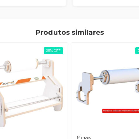
Produtos similares
25
%
OFF
Marpax