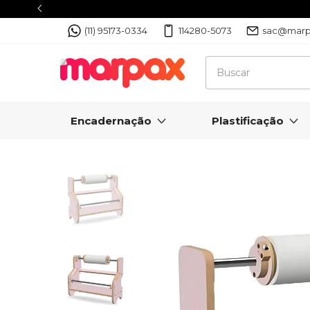
(11) 95173-0334
114280-5073
sac@marp
Encadernação
Plastificação