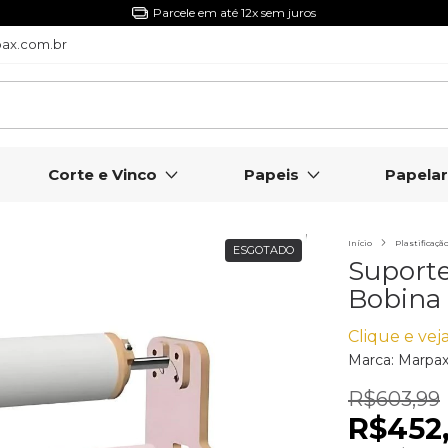
5% Off com o Cupom NIVERMPX
ax.com.br
Corte e Vinco
Papeis
Papelar
Início
Plastificaçã
ESGOTADO
Suport
Bobina
Clique e veja
Marca:
Marpa
R$603,99
R$452