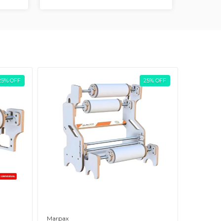
25
%
OFF
25
%
OFF
Marpax
Marpax