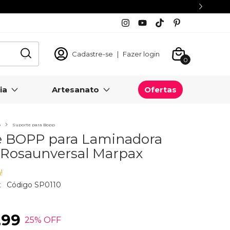
Cadastre-se
|
Fazer login
0
ia
Artesanato
Ofertas
o
Suporte para Bopp
e BOPP para Laminadora
 Rosaunversal Marpax
!
x
Código
SP0110
,99
25
% OFF