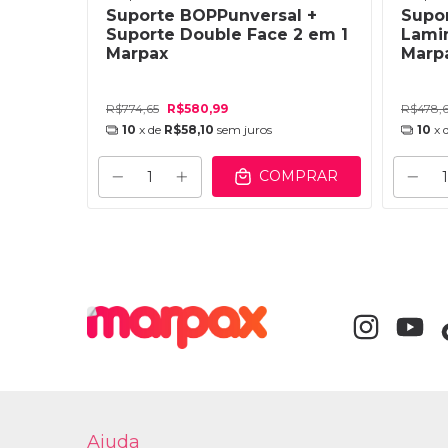
Suporte BOPPunversal +
Supo
Suporte Double Face 2 em 1
Lamin
un
Marpax
Marpa
R$774,65
R$580,99
R$478,
10
x de
R$58,10
sem juros
10
x 
COMPRAR
Ajuda