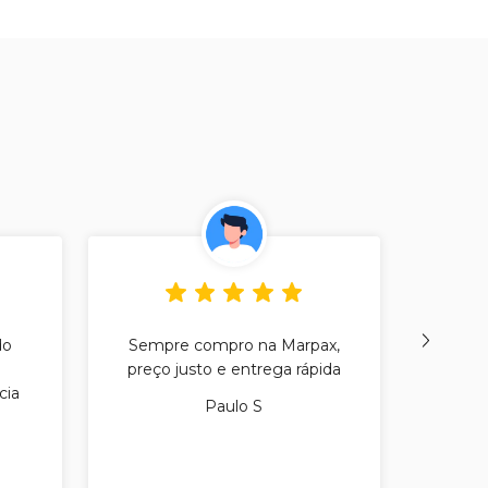
do
Sempre compro na Marpax,
Sou 
preço justo e entrega rápida
recom
cia
m
Paulo S